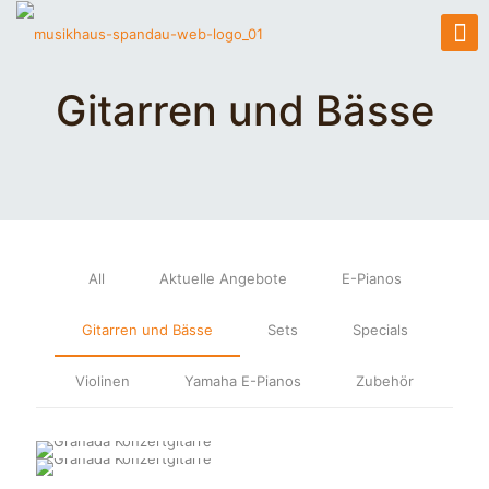
Gitarren und Bässe
All
Aktuelle Angebote
E-Pianos
Gitarren und Bässe
Sets
Specials
Granada F1-65
Violinen
Yamaha E-Pianos
Zubehör
Hanika-Gitarren: Made in
Konzertgitarre
Starter-Konzertgitarrenset
Germany
Takamine
Takamine
Sigma 000MC-1STE-BK